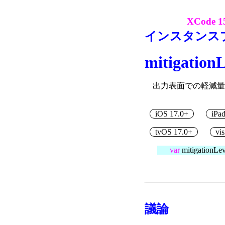
XCode 1
インスタンス
mitigationL
出力表面での軽減量
iOS 17.0+
iPa
tvOS 17.0+
vi
var
mitigationLe
議論