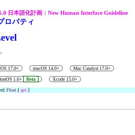
5.0 日本語化計画：New Human Interface Guideline
プロパティ
evel
。
dOS 17.0+
macOS 14.0+
Mac Catalyst 17.0+
sionOS 1.0+
Beta
Xcode 15.0+
vel:
Float
{
get
}