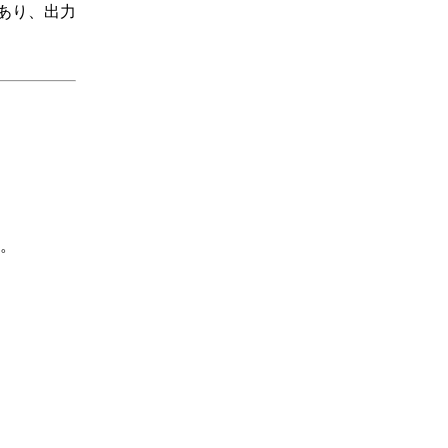
あり、出力
。