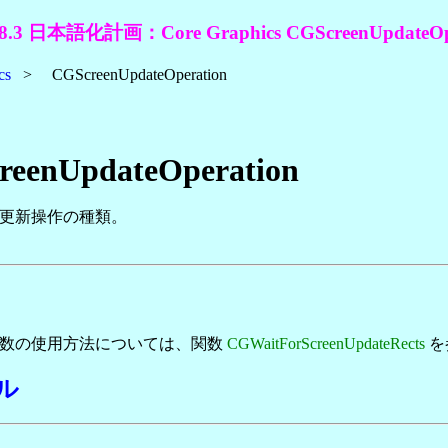
8.3 日本語化計画：Core Graphics CGScreenUpdateOp
cs
> CGScreenUpdateOperation
reenUpdateOperation
更新操作の種類。
定数の使用方法については、関数
CGWaitForScreenUpdateRects
を
ル