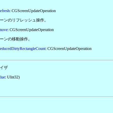
refresh
: CGScreenUpdateOperation
ーンのリフレッシュ操作。
move
: CGScreenUpdateOperation
ーンの移動操作。
reducedDirtyRectangleCount
: CGScreenUpdateOperation
イザ
alue
: UInt32)