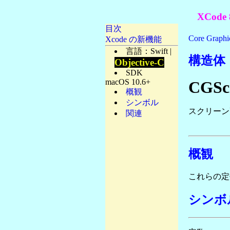
XCode 
目次
Core Graphi
Xcode の新機能
言語：Swift |
構造体
Objective-C
SDK
macOS 10.6+
CGSc
概観
シンボル
スクリーン
関連
概観
これらの
シンボ