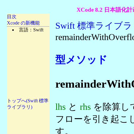
XCode 8.2 日本語化計
目次
Xcode の新機能
Swift 標準ライブ
言語：Swift
remainderWithOverfl
型メソッド
remainderWithO
トップへ(Swift 標準
lhs
と
rhs
を除算し
ライブラリ)
フローを引き起こ
す。