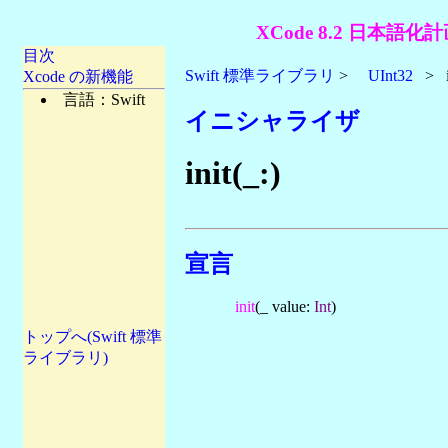
XCode 8.2 日本語化計
目次
Swift 標準ライブラリ
>
UInt32
> in
Xcode の新機能
言語：Swift
イニシャライザ
init(_:)
宣言
init
(_ value:
Int
)
トップへ(Swift 標準
ライブラリ)