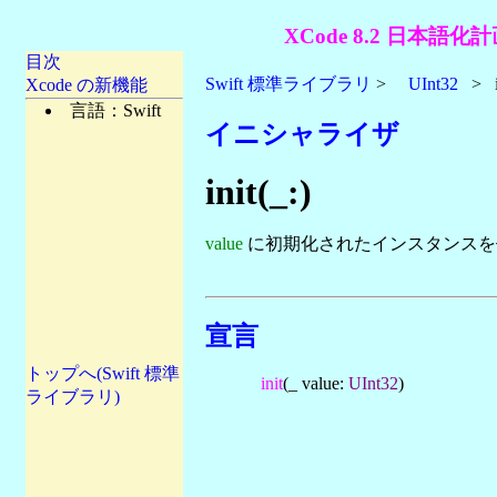
XCode 8.2 日本語化計
目次
Swift 標準ライブラリ
>
UInt32
> in
Xcode の新機能
言語：Swift
イニシャライザ
init(_:)
value
に初期化されたインスタンスを
宣言
トップへ(Swift 標準
init
(_ value:
UInt32
)
ライブラリ)