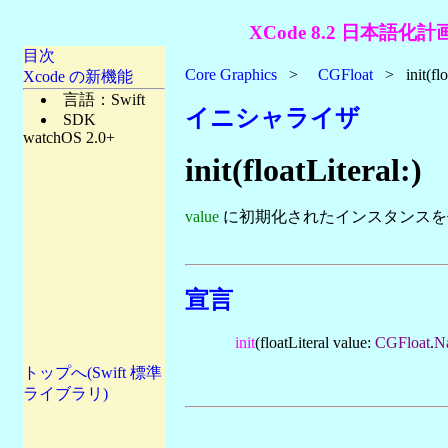
XCode 8.2 日本語化計
目次
Core Graphics
>
CGFloat
> init(floa
Xcode の新機能
言語：Swift
イニシャライザ
SDK
watchOS 2.0+
init(floatLiteral:)
value
に初期化されたインスタンスを
宣言
init
(floatLiteral value:
CGFloat
.
N
トップへ(Swift 標準
ライブラリ)